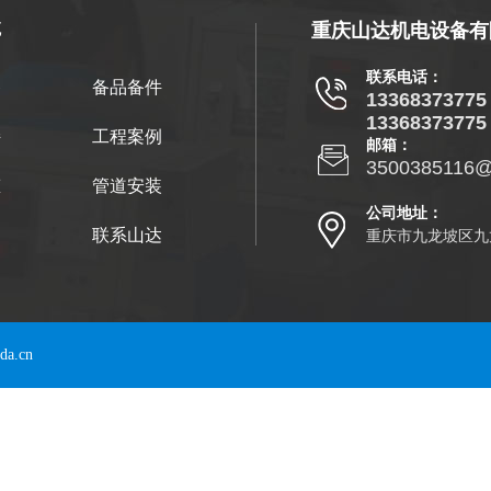
航
重庆山达机电设备有
联系电话：
备
备品备件
13368373775
13368373775
持
工程案例
邮箱：
3500385116@
态
管道安装
公司地址：
达
联系山达
重庆市九龙坡区九
.cn